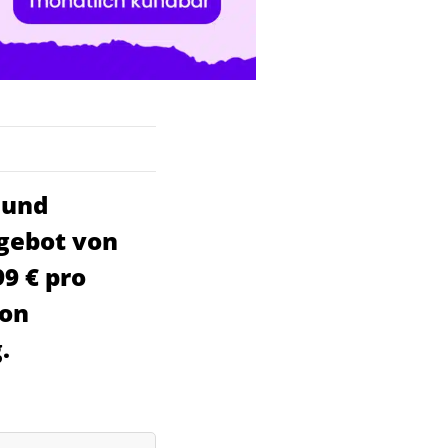
 und
ngebot von
9 € pro
von
.