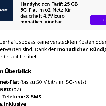
Handyhelden-Tarif: 25 GB
5G-Flat im o2-Netz für
dauerhaft 4,99 Euro -
Z
monatlich kündbar
dauerhaft, sodass keine versteckten Kosten ode
erwarten sind. Dank der
monatlichen Kündig
jederzeit flexibel.
im Überblick
net-Flat
(bis zu 50 Mbit/s im 5G-Netz)
-Netz
(o2)
r Telefonie & SMS
 inklusive