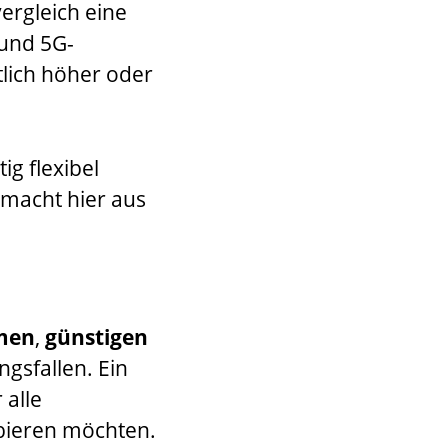
vergleich eine
 und 5G-
tlich höher oder
ig flexibel
 macht hier aus
men
,
günstigen
gsfallen. Ein
 alle
obieren möchten.