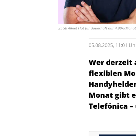
25GB Allnet Flat für dauerhaft nur 4,99€/Monat
05.08.2025,
11:01
Uh
Wer derzeit
flexiblen Mo
Handyhelden
Monat gibt e
Telefónica –