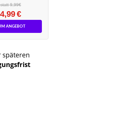
statt 9,99€
4,99 €
UM ANGEBOT
r späteren
ungsfrist