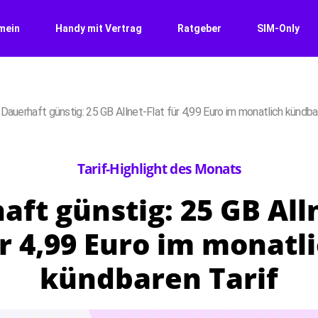
mein
Handy mit Vertrag
Ratgeber
SIM-Only
>
Dauerhaft günstig: 25 GB Allnet-Flat für 4,99 Euro im monatlich kündba
Tarif-Highlight des Monats
ft günstig: 25 GB All
r 4,99 Euro im monatl
kündbaren Tarif