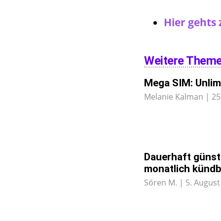
Hier gehts
Weitere Them
Mega SIM: Unlim
Melanie Kalman
25
Dauerhaft günsti
monatlich kündb
Sören M.
5. August