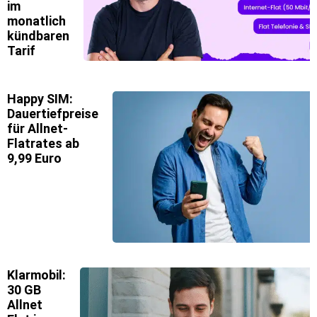
im
monatlich
kündbaren
Tarif
Happy SIM:
Dauertiefpreise
für Allnet-
Flatrates ab
9,99 Euro
Klarmobil:
30 GB
Allnet