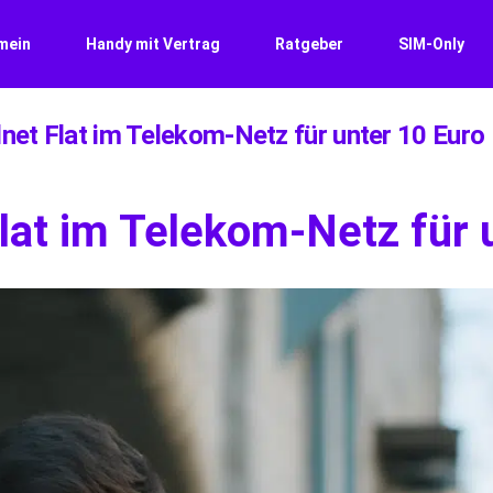
mein
Handy mit Vertrag
Ratgeber
SIM-Only
lnet Flat im Telekom-Netz für unter 10 Euro
Flat im Telekom-Netz für